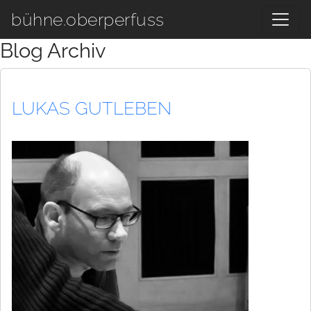
Zum Hauptinhalt springen
bühne.oberperfuss
Blog Archiv
LUKAS GUTLEBEN