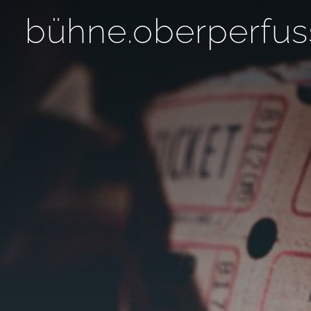
Zum Hauptinhalt springen
bühne.oberperfus