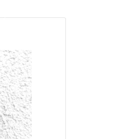
s
START
AKTUELL
KARTENRESER