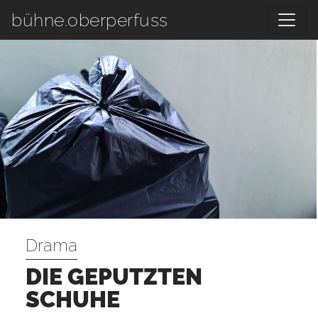
Zum Hauptinhalt springen
bühne.oberperfuss
Drama
DIE GEPUTZTEN
SCHUHE