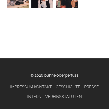
© 2026 bühne.oberperfuss
IMPRESSUM KONTAKT
GESCHICHTE
PRESSE
INTERN
VEREINSSTATUTEN