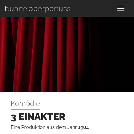
Zum Hauptinhalt springen
bühne.oberperfuss
Komödie
3 EINAKTER
Eine Produktion aus dem Jahr
1984