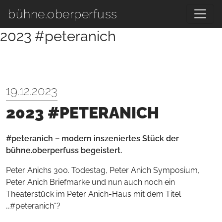
Zum Hauptinhalt springen
bühne.oberperfuss
2023 #peteranich
19.12.2023
2023 #PETERANICH
#peteranich – modern inszeniertes Stück der
bühne.oberperfuss begeistert.
Peter Anichs 300. Todestag, Peter Anich Symposium,
Peter Anich Briefmarke und nun auch noch ein
Theaterstück im Peter Anich-Haus mit dem Titel
,,#peteranich“?