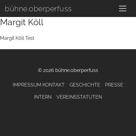
Zum Hauptinhalt springen
bühne.oberperfuss
Margit Köll
Margit Köll Test
© 2026 bühne.oberperfuss
IMPRESSUM KONTAKT
GESCHICHTE
PRESSE
INTERN
VEREINSSTATUTEN