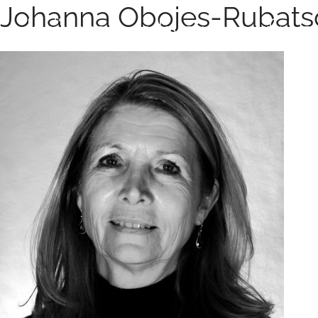
Johanna Obojes-Rubats
Zum Hauptinhalt springen
bühne.oberperfus