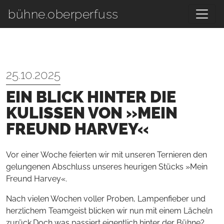
Zum Hauptinhalt springen
bühne.oberperfuss
25.10.2025
EIN BLICK HINTER DIE
KULISSEN VON »MEIN
FREUND HARVEY«
Vor einer Woche feierten wir mit unseren Ternieren den
gelungenen Abschluss unseres heurigen Stücks »Mein
Freund Harvey«.
Nach vielen Wochen voller Proben, Lampenfieber und
herzlichem Teamgeist blicken wir nun mit einem Lächeln
zurück.Doch was passiert eigentlich hinter der Bühne?