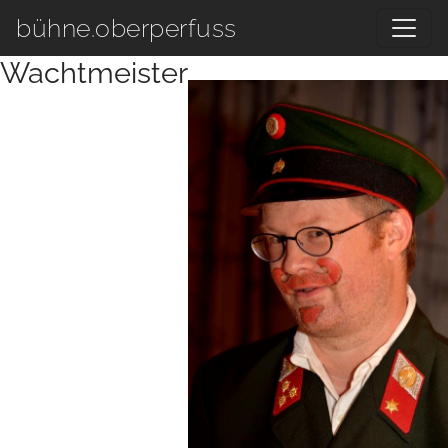
Zum Hauptinhalt springen
bühne.oberperfuss
Wachtmeister