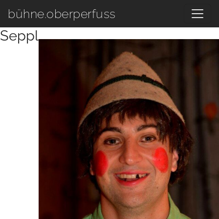
Zum Hauptinhalt springen
bühne.oberperfuss
Seppl