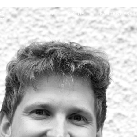
s
START
AKTUELL
KARTENRESER