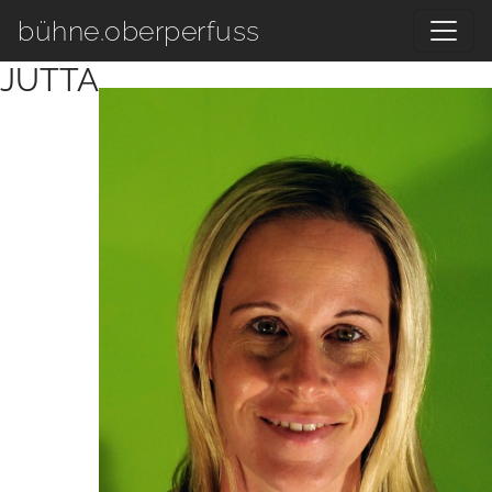
Zum Hauptinhalt springen
bühne.oberperfuss
JUTTA