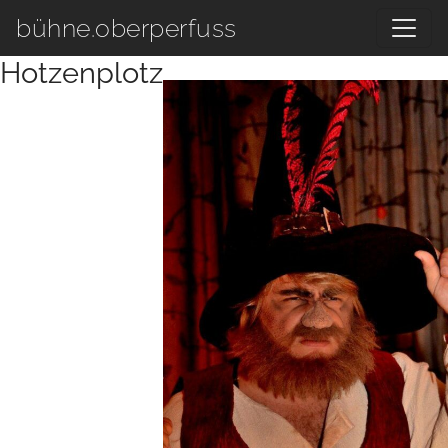
Zum Hauptinhalt springen
bühne.oberperfuss
Hotzenplotz