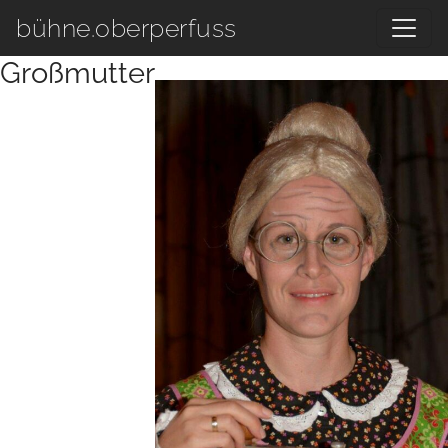
Zum Hauptinhalt springen
bühne.oberperfuss
Großmutter