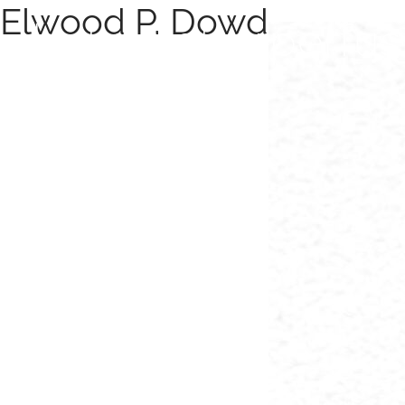
Elwood P. Dowd
Zum Hauptinhalt springen
bühne.oberperfus