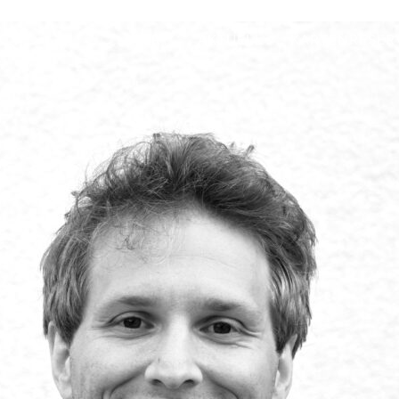
s
START
AKTUELL
KARTENRESER