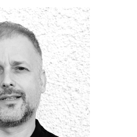
s
START
AKTUELL
KARTENRESER